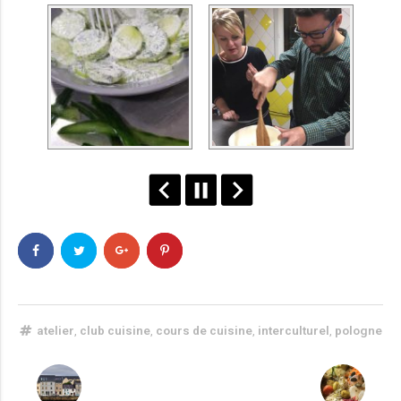
atelier
,
club cuisine
,
cours de cuisine
,
interculturel
,
pologne