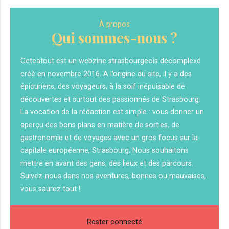
À propos
Qui sommes-nous ?
Geteatout est un webzine strasbourgeois décomplexé
créé en novembre 2016. A l’origine du site, il y a des
épicuriens, des voyageurs, à la soif inépuisable de
découvertes et surtout des passionnés de Strasbourg.
La vocation de la rédaction est simple : vous donner un
aperçu des bons plans en matière de sorties, de
gastronomie et de voyages avec un gros focus sur la
capitale européenne, Strasbourg. Nous souhaitons
mettre en avant des gens, des lieux et des parcours.
Suivez-nous dans nos aventures, bonnes ou mauvaises,
vous saurez tout !
Rester connecté