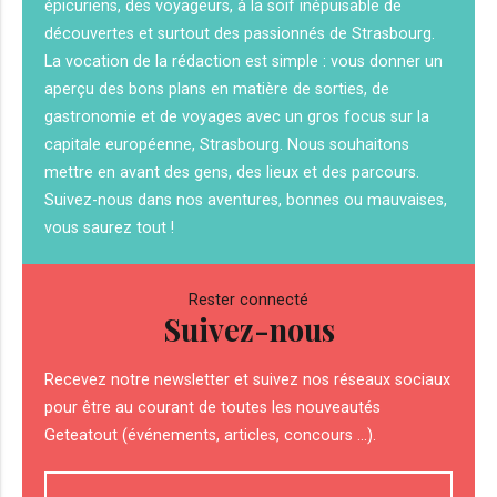
épicuriens, des voyageurs, à la soif inépuisable de
découvertes et surtout des passionnés de Strasbourg.
La vocation de la rédaction est simple : vous donner un
aperçu des bons plans en matière de sorties, de
gastronomie et de voyages avec un gros focus sur la
capitale européenne, Strasbourg. Nous souhaitons
mettre en avant des gens, des lieux et des parcours.
Suivez-nous dans nos aventures, bonnes ou mauvaises,
vous saurez tout !
Rester connecté
Suivez-nous
Recevez notre newsletter et suivez nos réseaux sociaux
pour être au courant de toutes les nouveautés
Geteatout (événements, articles, concours ...).