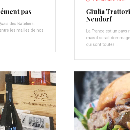
 dément pas
Giulia Trattori
Neudorf
uais des Bateliers,
entre les mailles de nos
La France est un pays r
mais il serait dommage
qui sont toutes …