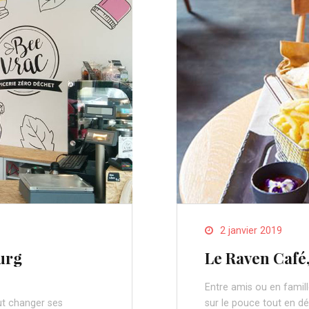
2 janvier 2019
ourg
Le Raven Café,
Entre amis ou en famill
aut changer ses
sur le pouce tout en dé