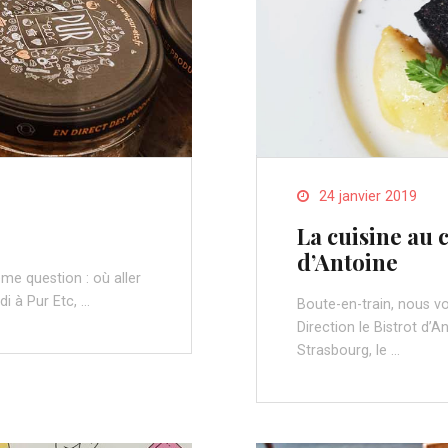
24 janvier 2019
La cuisine au 
d’Antoine
e question : où aller
i à Pur Etc, …
Boute-en-train, nous vo
Direction le Bistrot d’An
Strasbourg, le …