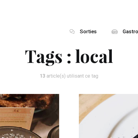
Sorties
Gastr
Tags :
local
13
article(s) utilisant ce tag