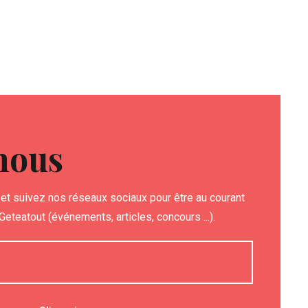
nous
et suivez nos réseaux sociaux pour être au courant
eteatout (événements, articles, concours ...).