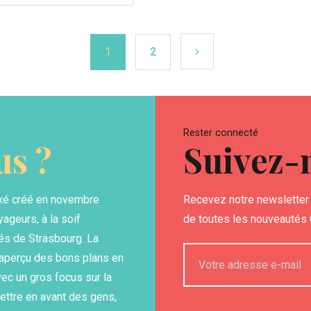
1
2
Rester connecté
s ?
Suivez-
xé créé en novembre
Recevez notre newsletter 
yageurs, à la soif
de toutes les nouveautés G
és de Strasbourg. La
n aperçu des bons plans en
ec un gros focus sur la
ettre en avant des gens,