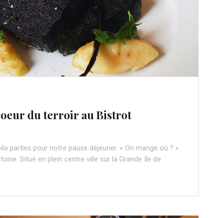
coeur du terroir au Bistrot
ila parties pour notre pause déjeuner. « On mange où ? »
toine. Situé en plein centre ville sur la Grande Ile de