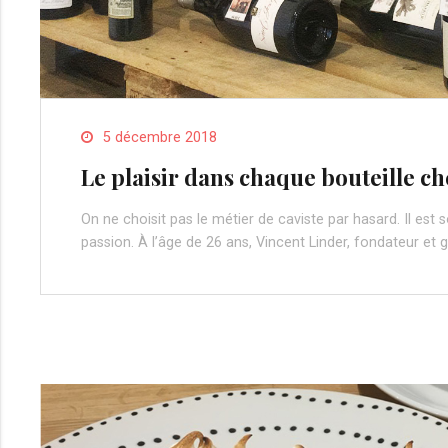
5 décembre 2018
Le plaisir dans chaque bouteille 
On ne choisit pas le métier de caviste par hasard. Il est 
passion. À l’âge de 26 ans, Vincent Linder, fondateur et 