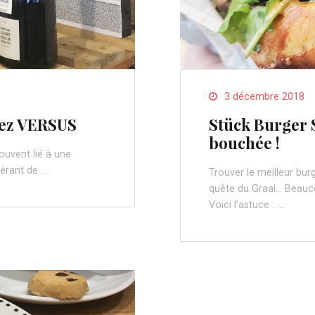
3 décembre 2018
chez VERSUS
Stück Burger S
bouchée !
souvent lié à une
gérant de …
Trouver le meilleur bu
quête du Graal… Beaucoup
Voici l’astuce : …