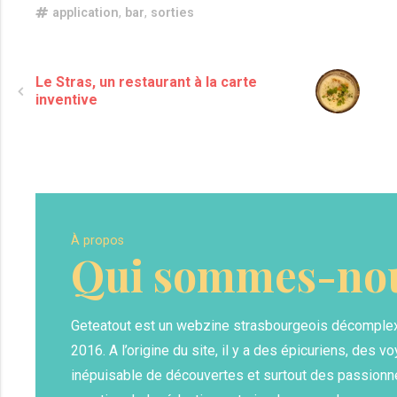
application
,
bar
,
sorties
Le Stras, un restaurant à la carte
inventive
À propos
Qui sommes-nou
Geteatout est un webzine strasbourgeois décomple
2016. A l’origine du site, il y a des épicuriens, des vo
inépuisable de découvertes et surtout des passionn