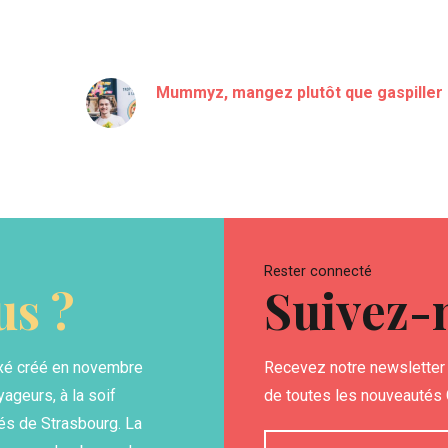
Mummyz, mangez plutôt que gaspiller 
Rester connecté
s ?
Suivez-
xé créé en novembre
Recevez notre newsletter 
yageurs, à la soif
de toutes les nouveautés G
és de Strasbourg. La