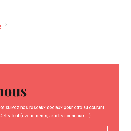
!
nous
et suivez nos réseaux sociaux pour être au courant
eteatout (événements, articles, concours ...).