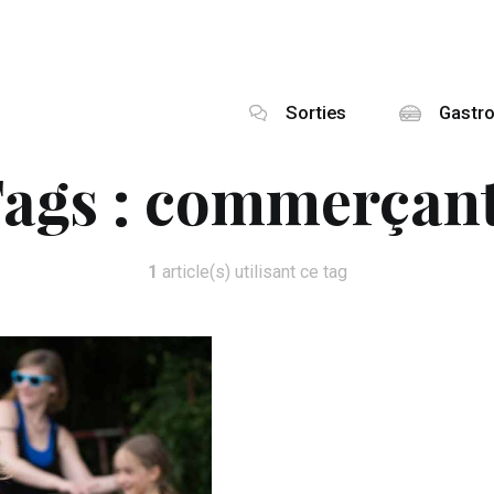
Sorties
Gastr
ags :
commerçan
1
article(s) utilisant ce tag