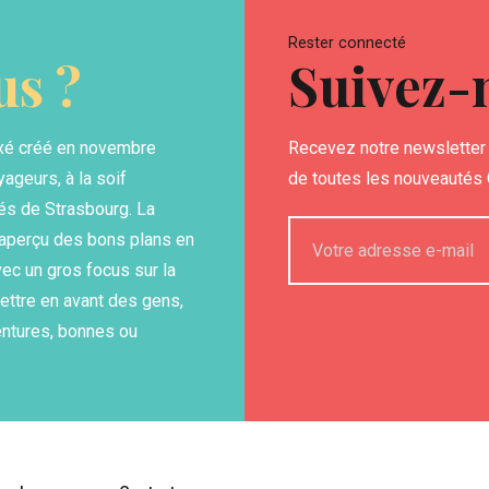
Rester connecté
s ?
Suivez-
xé créé en novembre
Recevez notre newsletter 
yageurs, à la soif
de toutes les nouveautés G
és de Strasbourg. La
n aperçu des bons plans en
ec un gros focus sur la
ettre en avant des gens,
entures, bonnes ou