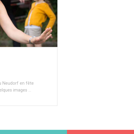
 du Neudorf en fête
uelques images …