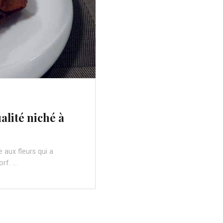
ualité niché à
e aux fleurs qui a
orf. …