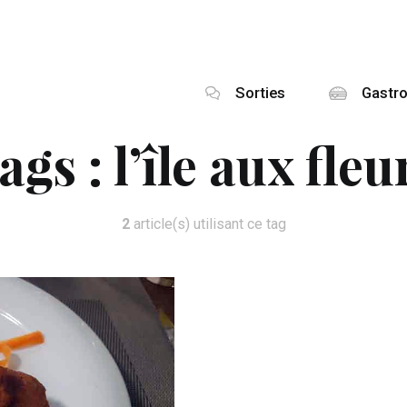
Sorties
Gastr
ags :
l’île aux fleu
2
article(s) utilisant ce tag