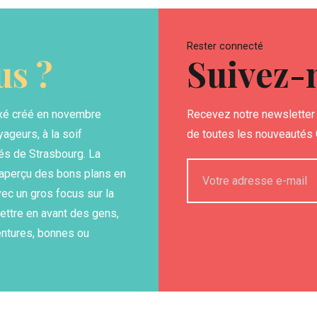
Rester connecté
s ?
Suivez-
xé créé en novembre
Recevez notre newsletter 
yageurs, à la soif
de toutes les nouveautés G
és de Strasbourg. La
n aperçu des bons plans en
ec un gros focus sur la
ettre en avant des gens,
entures, bonnes ou