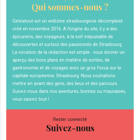
Qui sommes-nous ?
Geteatout est un webzine strasbourgeois décomplexé
créé en novembre 2016. A l’origine du site, il y a des
épicuriens, des voyageurs, à la soif inépuisable de
découvertes et surtout des passionnés de Strasbourg.
La vocation de la rédaction est simple : vous donner un
aperçu des bons plans en matière de sorties, de
gastronomie et de voyages avec un gros focus sur la
capitale européenne, Strasbourg. Nous souhaitons
mettre en avant des gens, des lieux et des parcours.
Suivez-nous dans nos aventures, bonnes ou mauvaises,
vous saurez tout !
Rester connecté
Suivez-nous