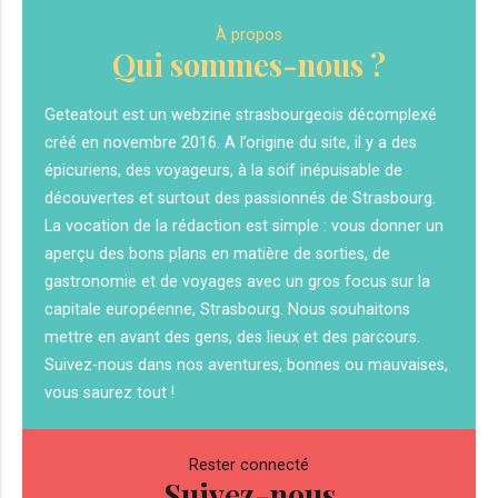
À propos
Qui sommes-nous ?
Geteatout est un webzine strasbourgeois décomplexé
créé en novembre 2016. A l’origine du site, il y a des
épicuriens, des voyageurs, à la soif inépuisable de
découvertes et surtout des passionnés de Strasbourg.
La vocation de la rédaction est simple : vous donner un
aperçu des bons plans en matière de sorties, de
gastronomie et de voyages avec un gros focus sur la
capitale européenne, Strasbourg. Nous souhaitons
mettre en avant des gens, des lieux et des parcours.
Suivez-nous dans nos aventures, bonnes ou mauvaises,
vous saurez tout !
Rester connecté
Suivez-nous