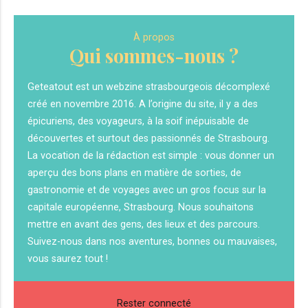
À propos
Qui sommes-nous ?
Geteatout est un webzine strasbourgeois décomplexé
créé en novembre 2016. A l’origine du site, il y a des
épicuriens, des voyageurs, à la soif inépuisable de
découvertes et surtout des passionnés de Strasbourg.
La vocation de la rédaction est simple : vous donner un
aperçu des bons plans en matière de sorties, de
gastronomie et de voyages avec un gros focus sur la
capitale européenne, Strasbourg. Nous souhaitons
mettre en avant des gens, des lieux et des parcours.
Suivez-nous dans nos aventures, bonnes ou mauvaises,
vous saurez tout !
Rester connecté