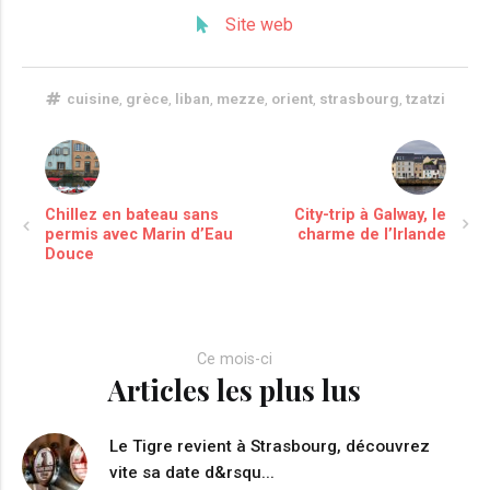
Site web
cuisine
,
grèce
,
liban
,
mezze
,
orient
,
strasbourg
,
tzatzi
Chillez en bateau sans
City-trip à Galway, le
permis avec Marin d’Eau
charme de l’Irlande
Douce
Ce mois-ci
Articles les plus lus
Le Tigre revient à Strasbourg, découvrez
vite sa date d&rsqu...