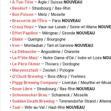
•
À Tue-Tête
– Aigle / Suisse
NOUVEAU
•
Bendorf
– Strasbourg / Bas-Rhin
•
Bon Poison
– Metz / Moselle
•
Brasserie de l’Être
– Paris
NOUVEAU
•
Crazy Hops
– Vaux-sur-Lunain / Seine-et-Marne
NOUV
•
Effet Papillon
– Mérignac / Gironde
NOUVEAU
•
Elixkir
– Quetigny / Bourgogne
•
Iron
– Montauban / Tarn et Garonne
NOUVEAU
•
La Débauche
– Angoulême / Charente
•
La P’tite Maiz’
– Notre-Dame-d’Oé / Indre-et-Loire
NOU
•
Le Père l’Amer
– Thiviers / Dordogne
•
Maryensztadt
– Zwoleń / Pologne
•
O’Clock Brewing
– Bois d’Arcy / Yvelines
•
Piggy Brewing Company
– Liverdun / Meurthe-et-Mose
•
Roue Libre
– Strasbourg / Bas-Rhin
NOUVEAU
•
Schoenecker Brau
– Schœneck / Moselle
•
Sudden Death Brewing
– Timmendorfer Strand / Allem
•
Taal
– Wihr-au-Val / Haut-Rhin
NOUVEAU