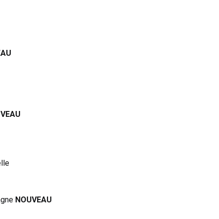
EAU
VEAU
lle
agne
NOUVEAU