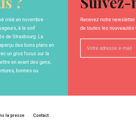
s ?
Suivez-
xé créé en novembre
Recevez notre newsletter 
yageurs, à la soif
de toutes les nouveautés G
és de Strasbourg. La
n aperçu des bons plans en
ec un gros focus sur la
ettre en avant des gens,
entures, bonnes ou
ns la presse
Contact