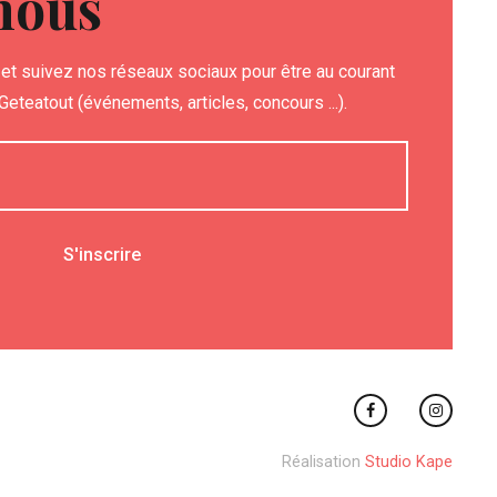
nous
et suivez nos réseaux sociaux pour être au courant
eteatout (événements, articles, concours ...).
Réalisation
Studio Kape